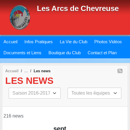
Panneau de gestion des cookies
Les Arcs de Chevreuse
Accueil
Infos Pratiques
La Vie du Club
Photos Vidéos
Documents et Liens
Boutique du Club
Contact et Plan
Accueil
Les news
LES NEWS
216 news
sept.