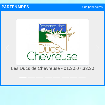
PARTENAIRES
+ de partenaires
Précedent
Suiv
.30.07.33.30
Network-Database - 01.30.5