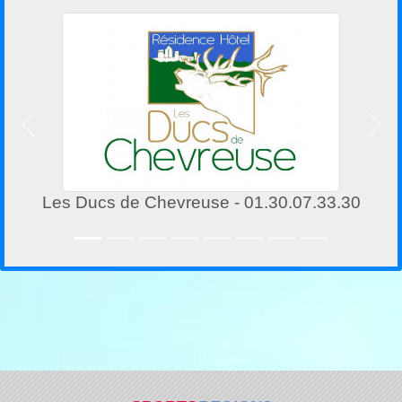
Précedent
Suiv
.30.07.33.30
Société d'Expertise Comptable - 