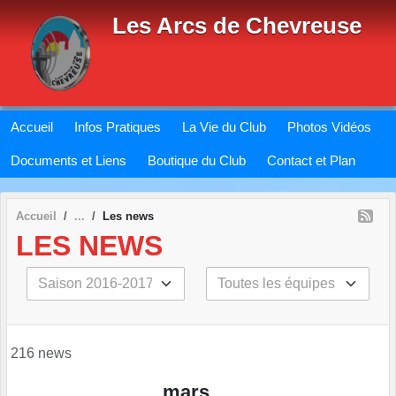
Panneau de gestion des cookies
Les Arcs de Chevreuse
Accueil
Infos Pratiques
La Vie du Club
Photos Vidéos
Documents et Liens
Boutique du Club
Contact et Plan
Accueil
Les news
LES NEWS
216 news
mars