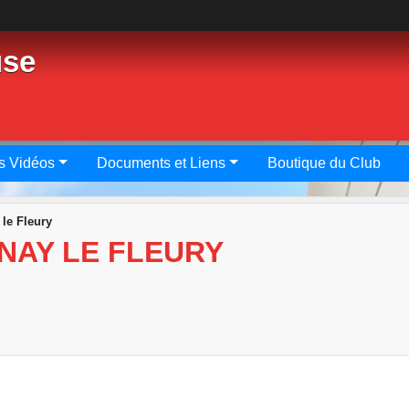
use
s Vidéos
Documents et Liens
Boutique du Club
 le Fleury
ENAY LE FLEURY