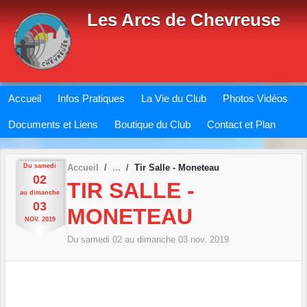
Panneau de gestion des cookies
Les Arcs de Chevreuse
Accueil
Infos Pratiques
La Vie du Club
Photos Vidéos
Documents et Liens
Boutique du Club
Contact et Plan
Du
samedi
Accueil
Tir Salle - Moneteau
02
TIR SALLE -
au
dimanche
03
MONETEAU
NOV.
2019
Du
samedi
02
au
dimanche
03
nov.
2019