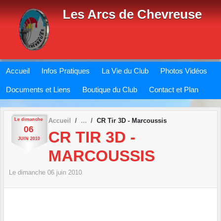
Panneau de gestion des cookies
Les Arcs de Chevreuse
Accueil
Infos Pratiques
La Vie du Club
Photos Vidéos
Documents et Liens
Boutique du Club
Contact et Plan
Le
dimanche
Accueil
CR Tir 3D - Marcoussis
06
CR TIR 3D -
JUIN
2010
MARCOUSSIS
Le
dimanche
06
juin
2010