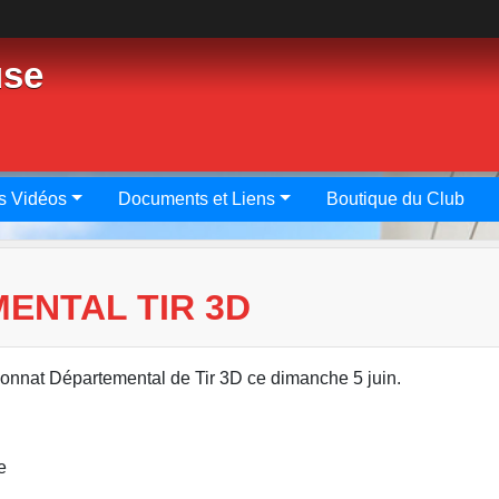
use
s Vidéos
Documents et Liens
Boutique du Club
ENTAL TIR 3D
ionnat Départemental de Tir 3D ce dimanche 5 juin.
e