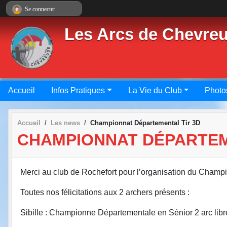
Panneau de gestion des cookies
Se connecter
Les Arcs de Chevre
Accueil
Infos Pratiques
La Vie du Club
Photo
Accueil
Les news
Championnat Départemental Tir 3D
CHAMPIONNAT DÉPARTEM
Merci au club de Rochefort pour l’organisation du Champ
Toutes nos félicitations aux 2 archers présents :
Sibille : Championne Départementale en Sénior 2 arc libr